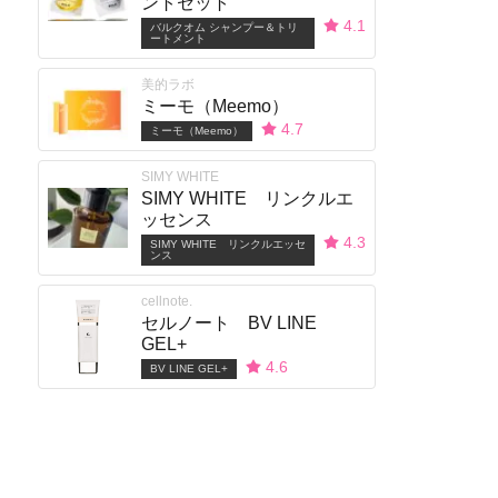
ントセット
4.1
バルクオム シャンプー＆トリ
ートメント
美的ラボ
ミーモ（Meemo）
4.7
ミーモ（Meemo）
SIMY WHITE
SIMY WHITE リンクルエ
ッセンス
4.3
SIMY WHITE リンクルエッセ
ンス
cellnote.
セルノート BV LINE
GEL+
4.6
BV LINE GEL+