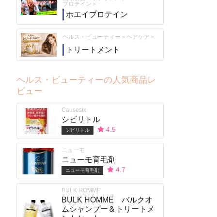
プロテイン
ホエイプロテイン
ヘルス・ビューティー
ヘアケア
トリートメント
ヘルス・ビューティーの人気商品レ
ビュー
Causesix
シビリトル
4.5
シビリトル
ニューモ
ニューモ育毛剤
4.7
ニューモ育毛剤
BULK HOMME
BULK HOMME バルクオ
ムシャンプー＆トリートメ